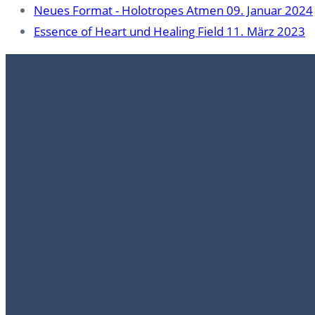
Neues Format - Holotropes Atmen
09. Januar 2024
Essence of Heart und Healing Field
11. März 2023