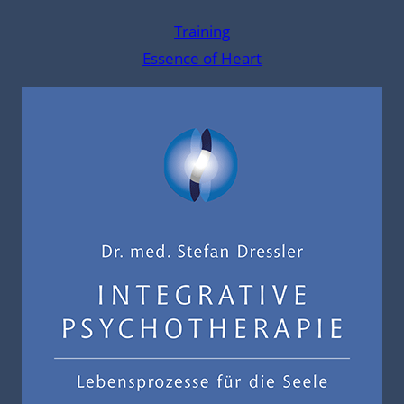
Training
Essence of Heart