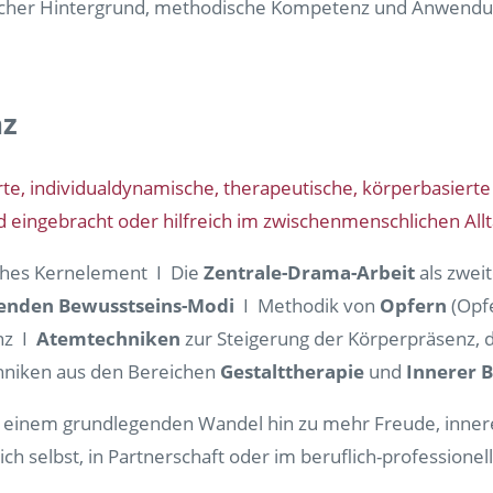
cher Hintergrund, methodische Kompetenz und Anwendun
nz
erte, individualdynamische, therapeutische, körperbasier
Feld eingebracht oder hilfreich im zwischenmenschlichen 
ches Kernelement I Die
Zentrale-Drama-Arbeit
als zwei
enden Bewusstseins-Modi
I Methodik von
Opfern
(Opfe
nz I
Atemtechniken
zur Steigerung der Körperpräsenz,
chniken aus den Bereichen
Gestalttherapie
und
Innerer 
n einem grundlegenden Wandel hin zu mehr Freude, inner
ich selbst, in Partnerschaft oder im beruflich-professione