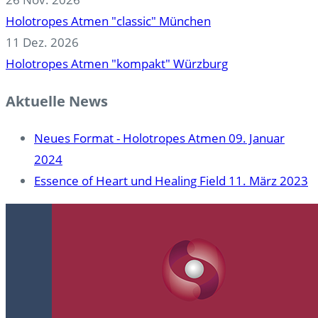
Holotropes Atmen "classic" München
11 Dez. 2026
Holotropes Atmen "kompakt" Würzburg
Aktuelle News
Neues Format - Holotropes Atmen
09. Januar
2024
Essence of Heart und Healing Field
11. März 2023